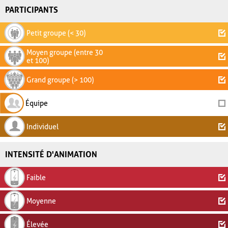
PARTICIPANTS
Petit groupe (< 30)
Moyen groupe (entre 30
et 100)
Grand groupe (> 100)
Équipe
Individuel
INTENSITÉ D'ANIMATION
Faible
Moyenne
Élevée