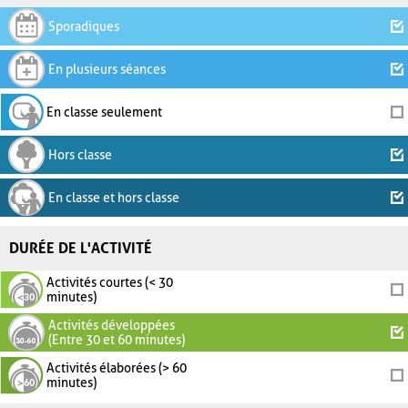
Sporadiques
En plusieurs séances
En classe seulement
Hors classe
En classe et hors classe
DURÉE DE L'ACTIVITÉ
Activités courtes (< 30
minutes)
Activités développées
(Entre 30 et 60 minutes)
Activités élaborées (> 60
minutes)