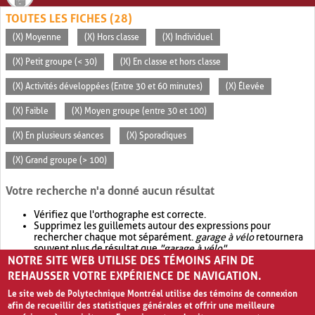
TOUTES LES FICHES (28)
(X) Moyenne
(X) Hors classe
(X) Individuel
(X) Petit groupe (< 30)
(X) En classe et hors classe
(X) Activités développées (Entre 30 et 60 minutes)
(X) Élevée
(X) Faible
(X) Moyen groupe (entre 30 et 100)
(X) En plusieurs séances
(X) Sporadiques
(X) Grand groupe (> 100)
Votre recherche n'a donné aucun résultat
Vérifiez que l'orthographe est correcte.
Supprimez les guillemets autour des expressions pour
rechercher chaque mot séparément.
garage à vélo
retournera
souvent plus de résultat que
"garage à vélo"
.
NOTRE SITE WEB UTILISE DES TÉMOINS AFIN DE
Envisagez d'élargir votre recherche avec
OR
.
garage OR vélo
retournera souvent plus de résultat que
garage à vélo
.
REHAUSSER VOTRE EXPÉRIENCE DE NAVIGATION.
Le site web de Polytechnique Montréal utilise des témoins de connexion
afin de recueillir des statistiques générales et offrir une meilleure