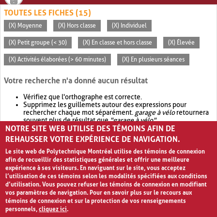
TOUTES LES FICHES (15)
(X) Moyenne
(X) Hors classe
(X) Individuel
(X) Petit groupe (< 30)
(X) En classe et hors classe
(X) Élevée
(X) Activités élaborées (> 60 minutes)
(X) En plusieurs séances
Votre recherche n'a donné aucun résultat
Vérifiez que l'orthographe est correcte.
Supprimez les guillemets autour des expressions pour
rechercher chaque mot séparément.
garage à vélo
retournera
souvent plus de résultat que
"garage à vélo"
.
NOTRE SITE WEB UTILISE DES TÉMOINS AFIN DE
Envisagez d'élargir votre recherche avec
OR
.
garage OR vélo
retournera souvent plus de résultat que
garage à vélo
.
REHAUSSER VOTRE EXPÉRIENCE DE NAVIGATION.
Le site web de Polytechnique Montréal utilise des témoins de connexion
afin de recueillir des statistiques générales et offrir une meilleure
expérience à ses visiteurs. En naviguant sur le site, vous acceptez
l’utilisation de ces témoins selon les modalités spécifiées aux conditions
d’utilisation. Vous pouvez refuser les témoins de connexion en modifiant
vos paramètres de navigation. Pour en savoir plus sur le recours aux
témoins de connexion et sur la protection de vos renseignements
personnels,
cliquez ici
.
Avis de confidentialité et conditions d’utilisation