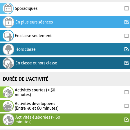
Sporadiques
En plusieurs séances
En classe seulement
Hors classe
En classe et hors classe
DURÉE DE L'ACTIVITÉ
Activités courtes (< 30
minutes)
Activités développées
(Entre 30 et 60 minutes)
Activités élaborées (> 60
minutes)