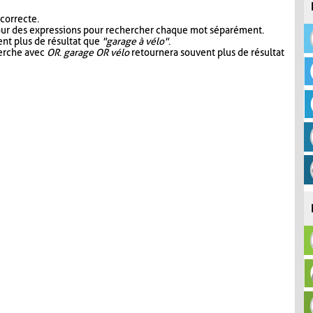
 correcte.
our des expressions pour rechercher chaque mot séparément.
nt plus de résultat que
"garage à vélo"
.
herche avec
OR
.
garage OR vélo
retournera souvent plus de résultat