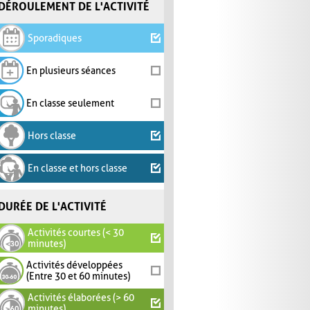
DÉROULEMENT DE L'ACTIVITÉ
Sporadiques
En plusieurs séances
En classe seulement
Hors classe
En classe et hors classe
DURÉE DE L'ACTIVITÉ
Activités courtes (< 30
minutes)
Activités développées
(Entre 30 et 60 minutes)
Activités élaborées (> 60
minutes)