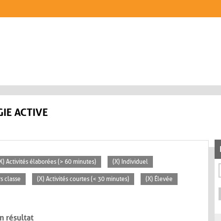
IE ACTIVE
X) Activités élaborées (> 60 minutes)
(X) Individuel
rs classe
(X) Activités courtes (< 30 minutes)
(X) Élevée
n résultat