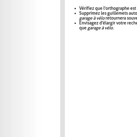
Vérifiez que l'orthographe est
Supprimez les guillemets aut
garage à vélo
retournera souve
Envisagez d'élargir votre rec
que
garage à vélo
.