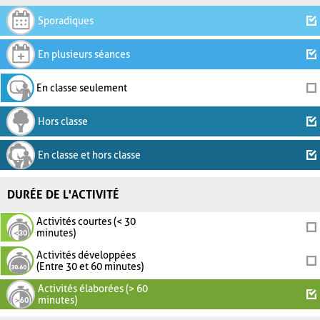
Sporadiques
En plusieurs séances
En classe seulement
Hors classe
En classe et hors classe
DURÉE DE L'ACTIVITÉ
Activités courtes (< 30
minutes)
Activités développées
(Entre 30 et 60 minutes)
Activités élaborées (> 60
minutes)