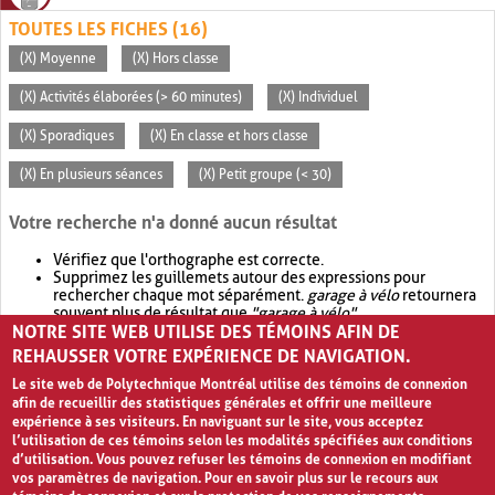
TOUTES LES FICHES (16)
(X) Moyenne
(X) Hors classe
(X) Activités élaborées (> 60 minutes)
(X) Individuel
(X) Sporadiques
(X) En classe et hors classe
(X) En plusieurs séances
(X) Petit groupe (< 30)
Votre recherche n'a donné aucun résultat
Vérifiez que l'orthographe est correcte.
Supprimez les guillemets autour des expressions pour
rechercher chaque mot séparément.
garage à vélo
retournera
souvent plus de résultat que
"garage à vélo"
.
NOTRE SITE WEB UTILISE DES TÉMOINS AFIN DE
Envisagez d'élargir votre recherche avec
OR
.
garage OR vélo
retournera souvent plus de résultat que
garage à vélo
.
REHAUSSER VOTRE EXPÉRIENCE DE NAVIGATION.
Le site web de Polytechnique Montréal utilise des témoins de connexion
afin de recueillir des statistiques générales et offrir une meilleure
expérience à ses visiteurs. En naviguant sur le site, vous acceptez
l’utilisation de ces témoins selon les modalités spécifiées aux conditions
d’utilisation. Vous pouvez refuser les témoins de connexion en modifiant
vos paramètres de navigation. Pour en savoir plus sur le recours aux