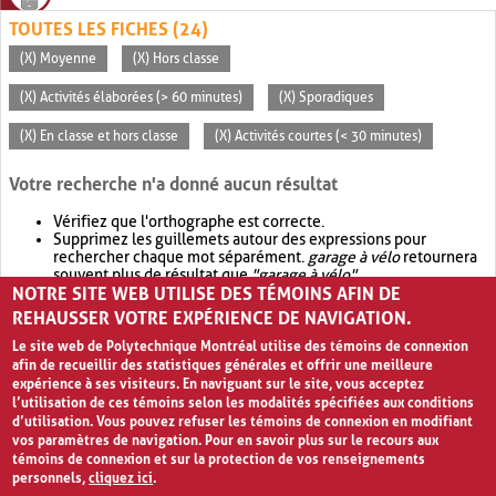
TOUTES LES FICHES (24)
(X) Moyenne
(X) Hors classe
(X) Activités élaborées (> 60 minutes)
(X) Sporadiques
(X) En classe et hors classe
(X) Activités courtes (< 30 minutes)
Votre recherche n'a donné aucun résultat
Vérifiez que l'orthographe est correcte.
Supprimez les guillemets autour des expressions pour
rechercher chaque mot séparément.
garage à vélo
retournera
souvent plus de résultat que
"garage à vélo"
.
NOTRE SITE WEB UTILISE DES TÉMOINS AFIN DE
Envisagez d'élargir votre recherche avec
OR
.
garage OR vélo
retournera souvent plus de résultat que
garage à vélo
.
REHAUSSER VOTRE EXPÉRIENCE DE NAVIGATION.
Le site web de Polytechnique Montréal utilise des témoins de connexion
afin de recueillir des statistiques générales et offrir une meilleure
expérience à ses visiteurs. En naviguant sur le site, vous acceptez
l’utilisation de ces témoins selon les modalités spécifiées aux conditions
d’utilisation. Vous pouvez refuser les témoins de connexion en modifiant
vos paramètres de navigation. Pour en savoir plus sur le recours aux
témoins de connexion et sur la protection de vos renseignements
personnels,
cliquez ici
.
Avis de confidentialité et conditions d’utilisation