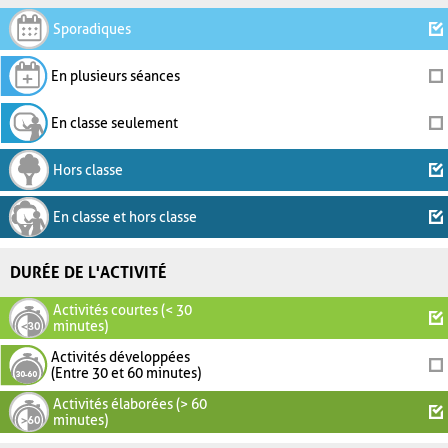
Sporadiques
En plusieurs séances
En classe seulement
Hors classe
En classe et hors classe
DURÉE DE L'ACTIVITÉ
Activités courtes (< 30
minutes)
Activités développées
(Entre 30 et 60 minutes)
Activités élaborées (> 60
minutes)