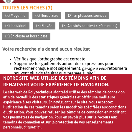
TOUTES LES FICHES (7)
(X) Moyenne
(X) Hors classe
(X) En plusieurs séances
(X) Individuel
(X) Élevée
(X) Activités courtes (< 30 minutes)
(X) En classe et hors classe
Votre recherche n'a donné aucun résultat
Vérifiez que l'orthographe est correcte.
Supprimez les guillemets autour des expressions pour
rechercher chaque mot séparément.
garage à vélo
retournera
souvent plus de résultat que
"garage à vélo"
.
NOTRE SITE WEB UTILISE DES TÉMOINS AFIN DE
Envisagez d'élargir votre recherche avec
OR
.
garage OR vélo
retournera souvent plus de résultat que
garage à vélo
.
REHAUSSER VOTRE EXPÉRIENCE DE NAVIGATION.
Le site web de Polytechnique Montréal utilise des témoins de connexion
afin de recueillir des statistiques générales et offrir une meilleure
expérience à ses visiteurs. En naviguant sur le site, vous acceptez
l’utilisation de ces témoins selon les modalités spécifiées aux conditions
d’utilisation. Vous pouvez refuser les témoins de connexion en modifiant
vos paramètres de navigation. Pour en savoir plus sur le recours aux
témoins de connexion et sur la protection de vos renseignements
personnels,
cliquez ici
.
Avis de confidentialité et conditions d’utilisation