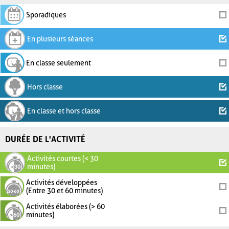
Sporadiques
En plusieurs séances
En classe seulement
Hors classe
En classe et hors classe
DURÉE DE L'ACTIVITÉ
Activités courtes (< 30
minutes)
Activités développées
(Entre 30 et 60 minutes)
Activités élaborées (> 60
minutes)