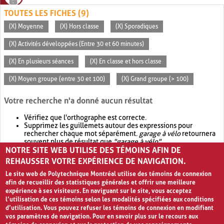
TOUTES LES FICHES (9)
(X) Moyenne
(X) Hors classe
(X) Sporadiques
(X) Activités développées (Entre 30 et 60 minutes)
(X) En plusieurs séances
(X) En classe et hors classe
(X) Moyen groupe (entre 30 et 100)
(X) Grand groupe (> 100)
Votre recherche n'a donné aucun résultat
Vérifiez que l'orthographe est correcte.
Supprimez les guillemets autour des expressions pour
rechercher chaque mot séparément.
garage à vélo
retournera
souvent plus de résultat que
"garage à vélo"
.
NOTRE SITE WEB UTILISE DES TÉMOINS AFIN DE
Envisagez d'élargir votre recherche avec
OR
.
garage OR vélo
retournera souvent plus de résultat que
garage à vélo
.
REHAUSSER VOTRE EXPÉRIENCE DE NAVIGATION.
Le site web de Polytechnique Montréal utilise des témoins de connexion
afin de recueillir des statistiques générales et offrir une meilleure
expérience à ses visiteurs. En naviguant sur le site, vous acceptez
l’utilisation de ces témoins selon les modalités spécifiées aux conditions
d’utilisation. Vous pouvez refuser les témoins de connexion en modifiant
vos paramètres de navigation. Pour en savoir plus sur le recours aux