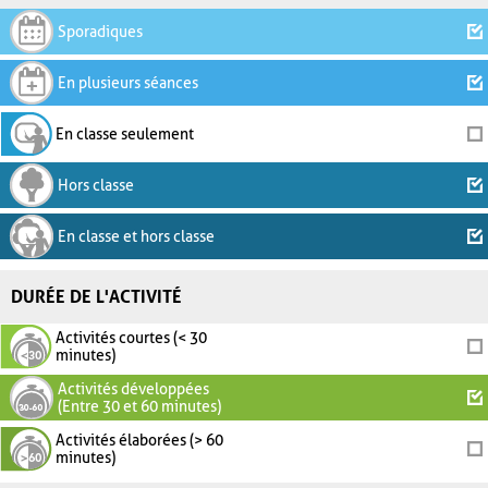
Sporadiques
En plusieurs séances
En classe seulement
Hors classe
En classe et hors classe
DURÉE DE L'ACTIVITÉ
Activités courtes (< 30
minutes)
Activités développées
(Entre 30 et 60 minutes)
Activités élaborées (> 60
minutes)