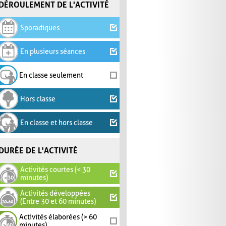
DÉROULEMENT DE L'ACTIVITÉ
Sporadiques
En plusieurs séances
En classe seulement
Hors classe
En classe et hors classe
DURÉE DE L'ACTIVITÉ
Activités courtes (< 30
minutes)
Activités développées
(Entre 30 et 60 minutes)
Activités élaborées (> 60
minutes)