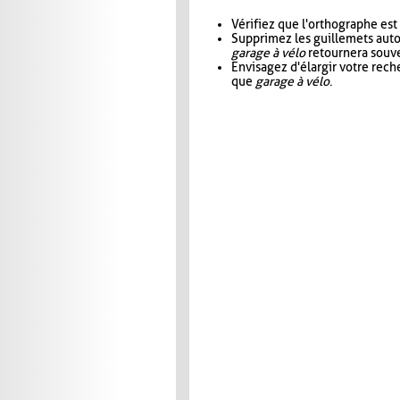
Vérifiez que l'orthographe est
Supprimez les guillemets aut
garage à vélo
retournera souve
Envisagez d'élargir votre rec
que
garage à vélo
.