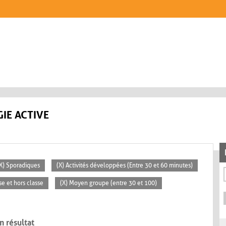
IE ACTIVE
X) Sporadiques
(X) Activités développées (Entre 30 et 60 minutes)
se et hors classe
(X) Moyen groupe (entre 30 et 100)
n résultat