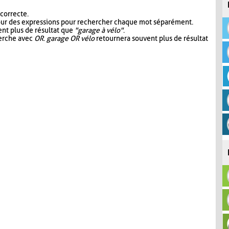
 correcte.
our des expressions pour rechercher chaque mot séparément.
nt plus de résultat que
"garage à vélo"
.
herche avec
OR
.
garage OR vélo
retournera souvent plus de résultat