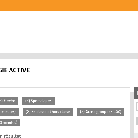
IE ACTIVE
X) Élevée
(X) Sporadiques
0 minutes)
(X) En classe et hors classe
(X) Grand groupe (> 100)
30 minutes)
n résultat