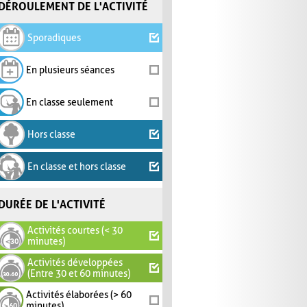
DÉROULEMENT DE L'ACTIVITÉ
Sporadiques
En plusieurs séances
En classe seulement
Hors classe
En classe et hors classe
DURÉE DE L'ACTIVITÉ
Activités courtes (< 30
minutes)
Activités développées
(Entre 30 et 60 minutes)
Activités élaborées (> 60
minutes)