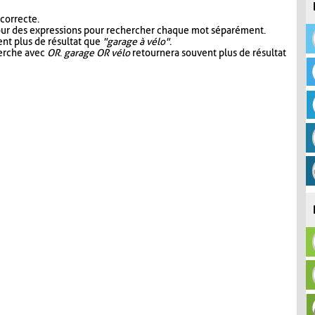
 correcte.
our des expressions pour rechercher chaque mot séparément.
nt plus de résultat que
"garage à vélo"
.
herche avec
OR
.
garage OR vélo
retournera souvent plus de résultat