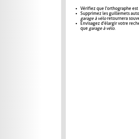
Vérifiez que l'orthographe est
Supprimez les guillemets aut
garage à vélo
retournera souve
Envisagez d'élargir votre rec
que
garage à vélo
.