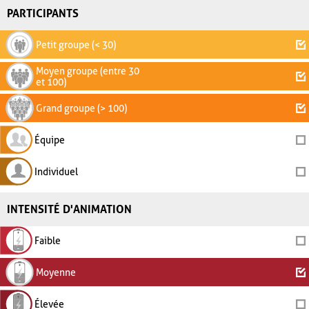
PARTICIPANTS
Petit groupe (< 30)
Moyen groupe (entre 30
et 100)
Grand groupe (> 100)
Équipe
Individuel
INTENSITÉ D'ANIMATION
Faible
Moyenne
Élevée