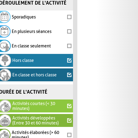
DÉROULEMENT DE L'ACTIVITÉ
Sporadiques
En plusieurs séances
En classe seulement
Hors classe
En classe et hors classe
DURÉE DE L'ACTIVITÉ
Activités courtes (< 30
minutes)
Activités développées
(Entre 30 et 60 minutes)
Activités élaborées (> 60
minutes)