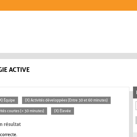
IE ACTIVE
X) Équipe
(X) Activités développées (Entre 30 et 60 minutes)
vités courtes (< 30 minutes)
(X) Élevée
n résultat
 correcte.