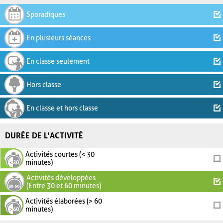
Sporadiques
En plusieurs séances
En classe seulement
Hors classe
En classe et hors classe
DURÉE DE L'ACTIVITÉ
Activités courtes (< 30
minutes)
Activités développées
(Entre 30 et 60 minutes)
Activités élaborées (> 60
minutes)