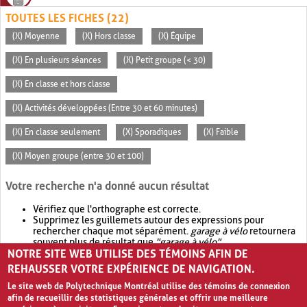
TOUTES LES FICHES (22)
(X) Moyenne
(X) Hors classe
(X) Équipe
(X) En plusieurs séances
(X) Petit groupe (< 30)
(X) En classe et hors classe
(X) Activités développées (Entre 30 et 60 minutes)
(X) En classe seulement
(X) Sporadiques
(X) Faible
(X) Moyen groupe (entre 30 et 100)
Votre recherche n'a donné aucun résultat
Vérifiez que l'orthographe est correcte.
Supprimez les guillemets autour des expressions pour
rechercher chaque mot séparément.
garage à vélo
retournera
souvent plus de résultat que
"garage à vélo"
.
NOTRE SITE WEB UTILISE DES TÉMOINS AFIN DE
Envisagez d'élargir votre recherche avec
OR
.
garage OR vélo
retournera souvent plus de résultat que
garage à vélo
.
REHAUSSER VOTRE EXPÉRIENCE DE NAVIGATION.
Le site web de Polytechnique Montréal utilise des témoins de connexion
afin de recueillir des statistiques générales et offrir une meilleure