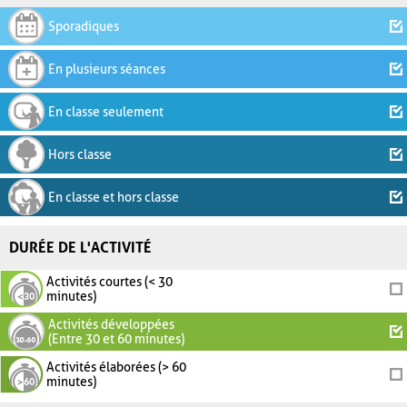
Sporadiques
En plusieurs séances
En classe seulement
Hors classe
En classe et hors classe
DURÉE DE L'ACTIVITÉ
Activités courtes (< 30
minutes)
Activités développées
(Entre 30 et 60 minutes)
Activités élaborées (> 60
minutes)