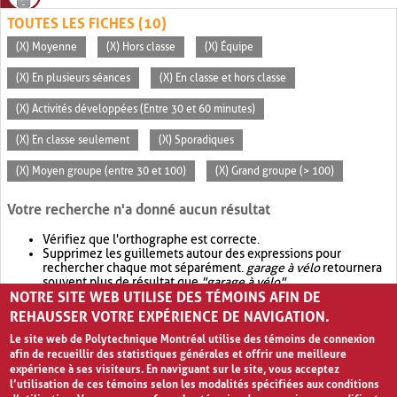
TOUTES LES FICHES (10)
(X) Moyenne
(X) Hors classe
(X) Équipe
(X) En plusieurs séances
(X) En classe et hors classe
(X) Activités développées (Entre 30 et 60 minutes)
(X) En classe seulement
(X) Sporadiques
(X) Moyen groupe (entre 30 et 100)
(X) Grand groupe (> 100)
Votre recherche n'a donné aucun résultat
Vérifiez que l'orthographe est correcte.
Supprimez les guillemets autour des expressions pour
rechercher chaque mot séparément.
garage à vélo
retournera
souvent plus de résultat que
"garage à vélo"
.
NOTRE SITE WEB UTILISE DES TÉMOINS AFIN DE
Envisagez d'élargir votre recherche avec
OR
.
garage OR vélo
retournera souvent plus de résultat que
garage à vélo
.
REHAUSSER VOTRE EXPÉRIENCE DE NAVIGATION.
Le site web de Polytechnique Montréal utilise des témoins de connexion
afin de recueillir des statistiques générales et offrir une meilleure
expérience à ses visiteurs. En naviguant sur le site, vous acceptez
l’utilisation de ces témoins selon les modalités spécifiées aux conditions