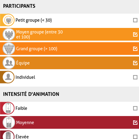
PARTICIPANTS
Petit groupe (< 30)
Moyen groupe (entre 30
et 100)
Grand groupe (> 100)
Équipe
Individuel
INTENSITÉ D'ANIMATION
Faible
Moyenne
Élevée