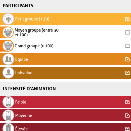
PARTICIPANTS
Petit groupe (< 30)
Moyen groupe (entre 30
et 100)
Grand groupe (> 100)
Équipe
Individuel
INTENSITÉ D'ANIMATION
Faible
Moyenne
Élevée