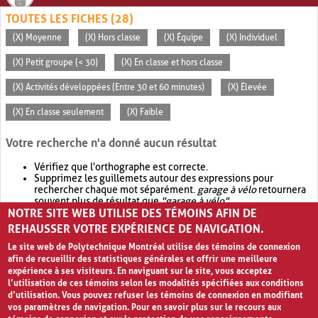
TOUTES LES FICHES (28)
(X) Moyenne
(X) Hors classe
(X) Équipe
(X) Individuel
(X) Petit groupe (< 30)
(X) En classe et hors classe
(X) Activités développées (Entre 30 et 60 minutes)
(X) Élevée
(X) En classe seulement
(X) Faible
Votre recherche n'a donné aucun résultat
Vérifiez que l'orthographe est correcte.
Supprimez les guillemets autour des expressions pour
rechercher chaque mot séparément.
garage à vélo
retournera
souvent plus de résultat que
"garage à vélo"
.
NOTRE SITE WEB UTILISE DES TÉMOINS AFIN DE
Envisagez d'élargir votre recherche avec
OR
.
garage OR vélo
retournera souvent plus de résultat que
garage à vélo
.
REHAUSSER VOTRE EXPÉRIENCE DE NAVIGATION.
Le site web de Polytechnique Montréal utilise des témoins de connexion
afin de recueillir des statistiques générales et offrir une meilleure
expérience à ses visiteurs. En naviguant sur le site, vous acceptez
l’utilisation de ces témoins selon les modalités spécifiées aux conditions
d’utilisation. Vous pouvez refuser les témoins de connexion en modifiant
vos paramètres de navigation. Pour en savoir plus sur le recours aux