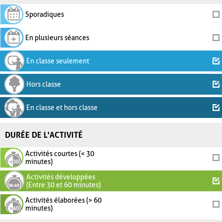
Sporadiques
En plusieurs séances
En classe seulement
Hors classe
En classe et hors classe
DURÉE DE L'ACTIVITÉ
Activités courtes (< 30
minutes)
Activités développées
(Entre 30 et 60 minutes)
Activités élaborées (> 60
minutes)