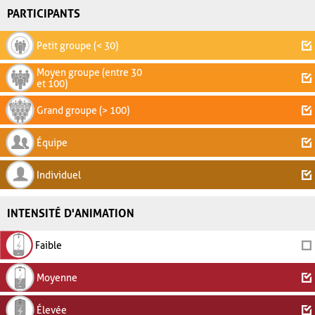
PARTICIPANTS
Petit groupe (< 30)
Moyen groupe (entre 30
et 100)
Grand groupe (> 100)
Équipe
Individuel
INTENSITÉ D'ANIMATION
Faible
Moyenne
Élevée