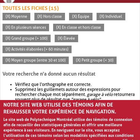
TOUTES LES FICHES (15)
(X) Moyenne
(X) Hors classe
(X) Équipe
(X) Individuel
(X) En plusieurs séances
(X) En classe et hors classe
(X) Grand groupe (> 100)
(X) Élevée
(X) Activités élaborées (> 60 minutes)
(X) Moyen groupe (entre 30 et 100)
(X) Petit groupe (< 30)
Votre recherche n'a donné aucun résultat
Vérifiez que l'orthographe est correcte.
Supprimez les guillemets autour des expressions pour
rechercher chaque mot séparément.
garage à vélo
retournera
souvent plus de résultat que
"garage à vélo"
.
NOTRE SITE WEB UTILISE DES TÉMOINS AFIN DE
Envisagez d'élargir votre recherche avec
OR
.
garage OR vélo
retournera souvent plus de résultat que
garage à vélo
.
REHAUSSER VOTRE EXPÉRIENCE DE NAVIGATION.
Le site web de Polytechnique Montréal utilise des témoins de connexion
afin de recueillir des statistiques générales et offrir une meilleure
expérience à ses visiteurs. En naviguant sur le site, vous acceptez
l’utilisation de ces témoins selon les modalités spécifiées aux conditions