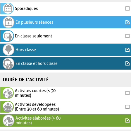
Sporadiques
En plusieurs séances
En classe seulement
Hors classe
En classe et hors classe
DURÉE DE L'ACTIVITÉ
Activités courtes (< 30
minutes)
Activités développées
(Entre 30 et 60 minutes)
Activités élaborées (> 60
minutes)