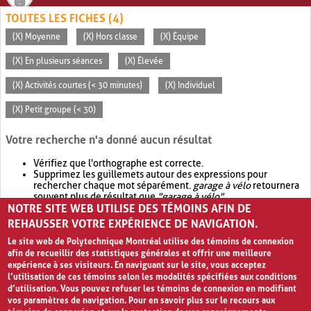
TOUTES LES FICHES (4)
(X) Moyenne
(X) Hors classe
(X) Équipe
(X) En plusieurs séances
(X) Élevée
(X) Activités courtes (< 30 minutes)
(X) Individuel
(X) Petit groupe (< 30)
Votre recherche n'a donné aucun résultat
Vérifiez que l'orthographe est correcte.
Supprimez les guillemets autour des expressions pour
rechercher chaque mot séparément.
garage à vélo
retournera
souvent plus de résultat que
"garage à vélo"
.
NOTRE SITE WEB UTILISE DES TÉMOINS AFIN DE
Envisagez d'élargir votre recherche avec
OR
.
garage OR vélo
retournera souvent plus de résultat que
garage à vélo
.
REHAUSSER VOTRE EXPÉRIENCE DE NAVIGATION.
Le site web de Polytechnique Montréal utilise des témoins de connexion
afin de recueillir des statistiques générales et offrir une meilleure
expérience à ses visiteurs. En naviguant sur le site, vous acceptez
l’utilisation de ces témoins selon les modalités spécifiées aux conditions
d’utilisation. Vous pouvez refuser les témoins de connexion en modifiant
vos paramètres de navigation. Pour en savoir plus sur le recours aux