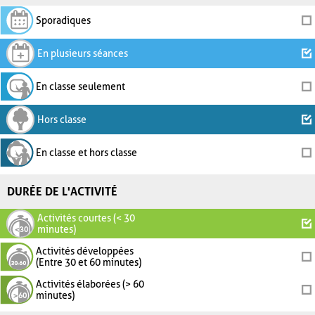
Sporadiques
En plusieurs séances
En classe seulement
Hors classe
En classe et hors classe
DURÉE DE L'ACTIVITÉ
Activités courtes (< 30
minutes)
Activités développées
(Entre 30 et 60 minutes)
Activités élaborées (> 60
minutes)