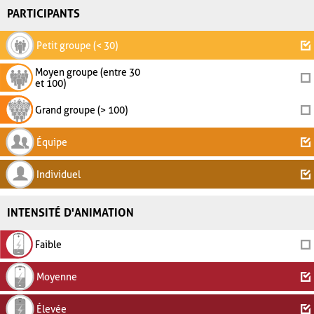
PARTICIPANTS
Petit groupe (< 30)
Moyen groupe (entre 30
et 100)
Grand groupe (> 100)
Équipe
Individuel
INTENSITÉ D'ANIMATION
Faible
Moyenne
Élevée