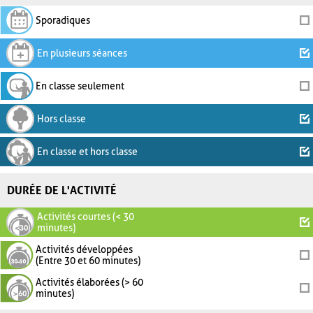
Sporadiques
En plusieurs séances
En classe seulement
Hors classe
En classe et hors classe
DURÉE DE L'ACTIVITÉ
Activités courtes (< 30
minutes)
Activités développées
(Entre 30 et 60 minutes)
Activités élaborées (> 60
minutes)