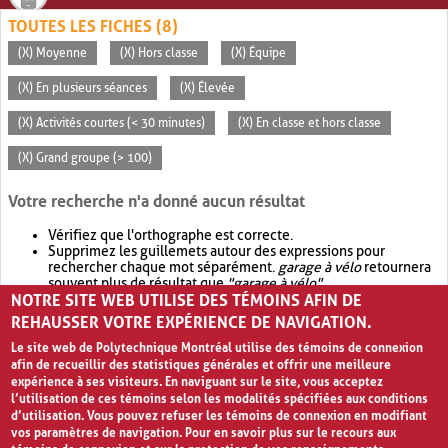
TOUTES LES FICHES (8)
(X) Moyenne
(X) Hors classe
(X) Équipe
(X) En plusieurs séances
(X) Élevée
(X) Activités courtes (< 30 minutes)
(X) En classe et hors classe
(X) Grand groupe (> 100)
Votre recherche n'a donné aucun résultat
Vérifiez que l'orthographe est correcte.
Supprimez les guillemets autour des expressions pour
rechercher chaque mot séparément.
garage à vélo
retournera
souvent plus de résultat que
"garage à vélo"
.
NOTRE SITE WEB UTILISE DES TÉMOINS AFIN DE
Envisagez d'élargir votre recherche avec
OR
.
garage OR vélo
retournera souvent plus de résultat que
garage à vélo
.
REHAUSSER VOTRE EXPÉRIENCE DE NAVIGATION.
Le site web de Polytechnique Montréal utilise des témoins de connexion
afin de recueillir des statistiques générales et offrir une meilleure
expérience à ses visiteurs. En naviguant sur le site, vous acceptez
l’utilisation de ces témoins selon les modalités spécifiées aux conditions
d’utilisation. Vous pouvez refuser les témoins de connexion en modifiant
vos paramètres de navigation. Pour en savoir plus sur le recours aux