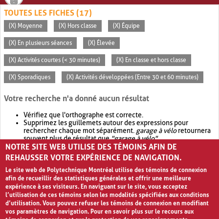
TOUTES LES FICHES (17)
(X) Moyenne
(X) Hors classe
(X) Équipe
(X) En plusieurs séances
(X) Élevée
(X) Activités courtes (< 30 minutes)
(X) En classe et hors classe
(X) Sporadiques
(X) Activités développées (Entre 30 et 60 minutes)
Votre recherche n'a donné aucun résultat
Vérifiez que l'orthographe est correcte.
Supprimez les guillemets autour des expressions pour
rechercher chaque mot séparément.
garage à vélo
retournera
souvent plus de résultat que
"garage à vélo"
.
NOTRE SITE WEB UTILISE DES TÉMOINS AFIN DE
Envisagez d'élargir votre recherche avec
OR
.
garage OR vélo
retournera souvent plus de résultat que
garage à vélo
.
REHAUSSER VOTRE EXPÉRIENCE DE NAVIGATION.
Le site web de Polytechnique Montréal utilise des témoins de connexion
afin de recueillir des statistiques générales et offrir une meilleure
expérience à ses visiteurs. En naviguant sur le site, vous acceptez
l’utilisation de ces témoins selon les modalités spécifiées aux conditions
d’utilisation. Vous pouvez refuser les témoins de connexion en modifiant
vos paramètres de navigation. Pour en savoir plus sur le recours aux