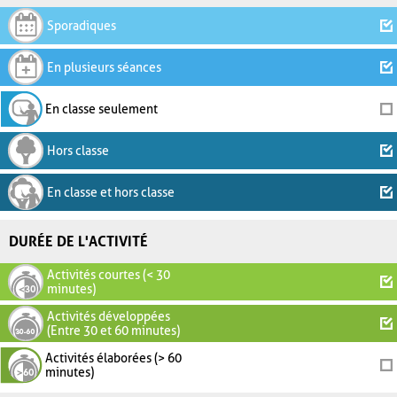
Sporadiques
En plusieurs séances
En classe seulement
Hors classe
En classe et hors classe
DURÉE DE L'ACTIVITÉ
Activités courtes (< 30
minutes)
Activités développées
(Entre 30 et 60 minutes)
Activités élaborées (> 60
minutes)