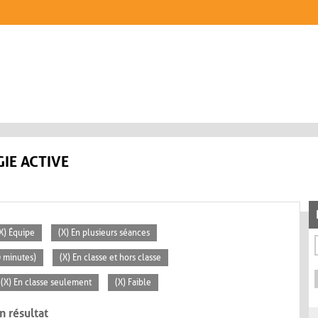
IE ACTIVE
X) Équipe
(X) En plusieurs séances
0 minutes)
(X) En classe et hors classe
(X) En classe seulement
(X) Faible
n résultat