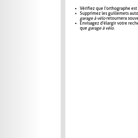
Vérifiez que l'orthographe est
Supprimez les guillemets aut
garage à vélo
retournera souve
Envisagez d'élargir votre rec
que
garage à vélo
.