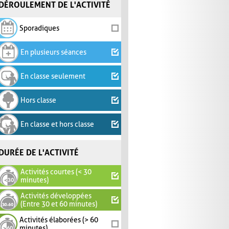
DÉROULEMENT DE L'ACTIVITÉ
Sporadiques
En plusieurs séances
En classe seulement
Hors classe
En classe et hors classe
DURÉE DE L'ACTIVITÉ
Activités courtes (< 30
minutes)
Activités développées
(Entre 30 et 60 minutes)
Activités élaborées (> 60
minutes)