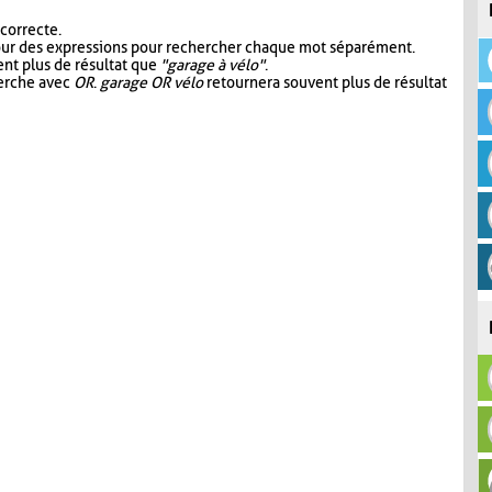
 correcte.
our des expressions pour rechercher chaque mot séparément.
nt plus de résultat que
"garage à vélo"
.
herche avec
OR
.
garage OR vélo
retournera souvent plus de résultat