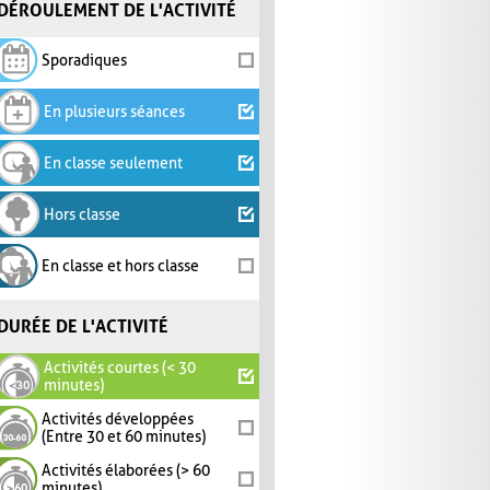
DÉROULEMENT DE L'ACTIVITÉ
Sporadiques
En plusieurs séances
En classe seulement
Hors classe
En classe et hors classe
DURÉE DE L'ACTIVITÉ
Activités courtes (< 30
minutes)
Activités développées
(Entre 30 et 60 minutes)
Activités élaborées (> 60
minutes)