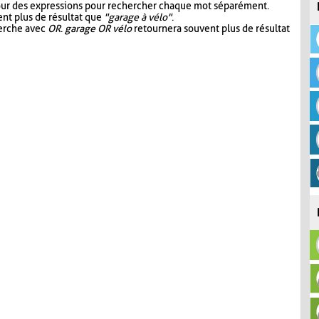
our des expressions pour rechercher chaque mot séparément.
nt plus de résultat que
"garage à vélo"
.
herche avec
OR
.
garage OR vélo
retournera souvent plus de résultat