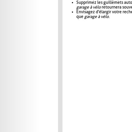
Supprimez les guillemets aut
garage à vélo
retournera souve
Envisagez d'élargir votre rec
que
garage à vélo
.