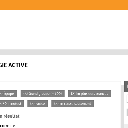
IE ACTIVE
X) Équipe
(X) Grand groupe (> 100)
(X) En plusieurs séances
 (< 30 minutes)
(X) Faible
(X) En classe seulement
n résultat
 correcte.