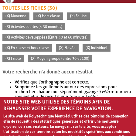
TOUTES LES FICHES (30)
(X) Moyenne
(X) Hors classe
(X) Équipe
(X) Activités courtes (< 30 minutes)
(X) Activités développées (Entre 30 et 60 minutes)
(X) En classe et hors classe
(X) Élevée
(X) Individuel
(X) Faible
(X) Moyen groupe (entre 30 et 100)
Votre recherche n'a donné aucun résultat
Vérifiez que l'orthographe est correcte.
Supprimez les guillemets autour des expressions pour
rechercher chaque mot séparément.
garage à vélo
retournera
souvent plus de résultat que
"garage à vélo"
.
NOTRE SITE WEB UTILISE DES TÉMOINS AFIN DE
Envisagez d'élargir votre recherche avec
OR
.
garage OR vélo
retournera souvent plus de résultat que
garage à vélo
.
REHAUSSER VOTRE EXPÉRIENCE DE NAVIGATION.
Le site web de Polytechnique Montréal utilise des témoins de connexion
afin de recueillir des statistiques générales et offrir une meilleure
expérience à ses visiteurs. En naviguant sur le site, vous acceptez
l’utilisation de ces témoins selon les modalités spécifiées aux conditions