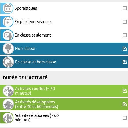
Sporadiques
En plusieurs séances
En classe seulement
Hors classe
En classe et hors classe
DURÉE DE L'ACTIVITÉ
Activités courtes (< 30
minutes)
Activités développées
(Entre 30 et 60 minutes)
Activités élaborées (> 60
minutes)