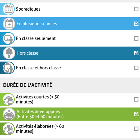
Sporadiques
En plusieurs séances
En classe seulement
Hors classe
En classe et hors classe
DURÉE DE L'ACTIVITÉ
Activités courtes (< 30
minutes)
Activités développées
(Entre 30 et 60 minutes)
Activités élaborées (> 60
minutes)