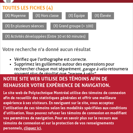
TOUTES LES FICHES (4)
(X) Moyenne
(X) Hors classe
(X) Équipe
(X) Élevée
(X) En plusieurs séances
(X) Grand groupe (> 100)
(X) Activités développées (Entre 30 et 60 minutes)
Votre recherche n'a donné aucun résultat
Vérifiez que l'orthographe est correcte.
Supprimez les guillemets autour des expressions pour
rechercher chaque mot séparément.
garage à vélo
retournera
souvent plus de résultat que
"garage à vélo"
.
NOTRE SITE WEB UTILISE DES TÉMOINS AFIN DE
Envisagez d'élargir votre recherche avec
OR
.
garage OR vélo
retournera souvent plus de résultat que
garage à vélo
.
REHAUSSER VOTRE EXPÉRIENCE DE NAVIGATION.
Le site web de Polytechnique Montréal utilise des témoins de connexion
afin de recueillir des statistiques générales et offrir une meilleure
expérience à ses visiteurs. En naviguant sur le site, vous acceptez
l’utilisation de ces témoins selon les modalités spécifiées aux conditions
d’utilisation. Vous pouvez refuser les témoins de connexion en modifiant
vos paramètres de navigation. Pour en savoir plus sur le recours aux
témoins de connexion et sur la protection de vos renseignements
personnels,
cliquez ici
.
Avis de confidentialité et conditions d’utilisation