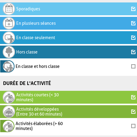
Sporadiques
En plusieurs séances
En classe seulement
Hors classe
En classe et hors classe
DURÉE DE L'ACTIVITÉ
Activités courtes (< 30
minutes)
Activités développées
(Entre 30 et 60 minutes)
Activités élaborées (> 60
minutes)