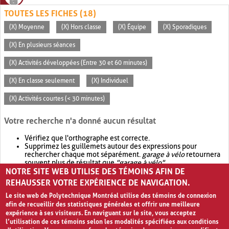
TOUTES LES FICHES (18)
(X) Moyenne
(X) Hors classe
(X) Équipe
(X) Sporadiques
(X) En plusieurs séances
(X) Activités développées (Entre 30 et 60 minutes)
(X) En classe seulement
(X) Individuel
(X) Activités courtes (< 30 minutes)
Votre recherche n'a donné aucun résultat
Vérifiez que l'orthographe est correcte.
Supprimez les guillemets autour des expressions pour
rechercher chaque mot séparément.
garage à vélo
retournera
souvent plus de résultat que
"garage à vélo"
.
NOTRE SITE WEB UTILISE DES TÉMOINS AFIN DE
Envisagez d'élargir votre recherche avec
OR
.
garage OR vélo
retournera souvent plus de résultat que
garage à vélo
.
REHAUSSER VOTRE EXPÉRIENCE DE NAVIGATION.
Le site web de Polytechnique Montréal utilise des témoins de connexion
afin de recueillir des statistiques générales et offrir une meilleure
expérience à ses visiteurs. En naviguant sur le site, vous acceptez
l’utilisation de ces témoins selon les modalités spécifiées aux conditions