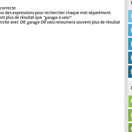
 correcte.
our des expressions pour rechercher chaque mot séparément.
nt plus de résultat que
"garage à vélo"
.
herche avec
OR
.
garage OR vélo
retournera souvent plus de résultat