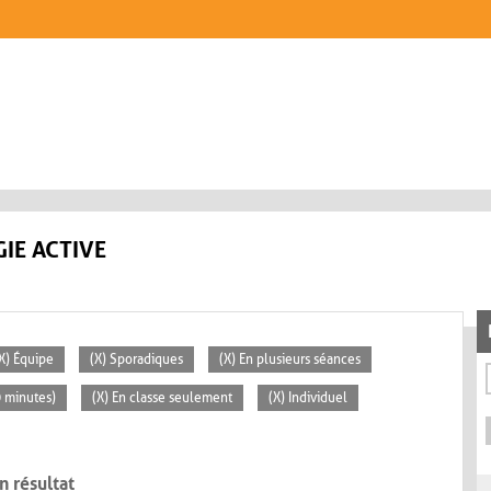
IE ACTIVE
X) Équipe
(X) Sporadiques
(X) En plusieurs séances
0 minutes)
(X) En classe seulement
(X) Individuel
n résultat