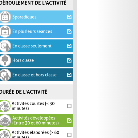
DÉROULEMENT DE L'ACTIVITÉ
Sporadiques
En plusieurs séances
En classe seulement
Hors classe
En classe et hors classe
DURÉE DE L'ACTIVITÉ
Activités courtes (< 30
minutes)
Activités développées
(Entre 30 et 60 minutes)
Activités élaborées (> 60
minutes)