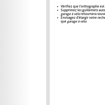
Vérifiez que l'orthographe est
Supprimez les guillemets aut
garage à vélo
retournera souve
Envisagez d'élargir votre rec
que
garage à vélo
.