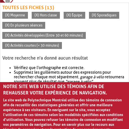
TOUTES LES FICHES (13)
(X) Moyenne
(X) Hors classe
(X) Équipe
(X) Sporadiques
(X) En plusieurs séances
(X) Activités développées (Entre 30 et 60 minutes)
(X) Activités courtes (< 30 minutes)
Votre recherche n'a donné aucun résultat
Vérifiez que l'orthographe est correcte.
Supprimez les guillemets autour des expressions pour
rechercher chaque mot séparément.
garage à vélo
retournera
souvent plus de résultat que
"garage à vélo"
.
NOTRE SITE WEB UTILISE DES TÉMOINS AFIN DE
Envisagez d'élargir votre recherche avec
OR
.
garage OR vélo
retournera souvent plus de résultat que
garage à vélo
.
REHAUSSER VOTRE EXPÉRIENCE DE NAVIGATION.
Le site web de Polytechnique Montréal utilise des témoins de connexion
afin de recueillir des statistiques générales et offrir une meilleure
expérience à ses visiteurs. En naviguant sur le site, vous acceptez
l’utilisation de ces témoins selon les modalités spécifiées aux conditions
d’utilisation. Vous pouvez refuser les témoins de connexion en modifiant
vos paramètres de navigation. Pour en savoir plus sur le recours aux