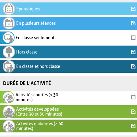
Sporadiques
En plusieurs séances
En classe seulement
Hors classe
En classe et hors classe
DURÉE DE L'ACTIVITÉ
Activités courtes (< 30
minutes)
Activités développées
(Entre 30 et 60 minutes)
Activités élaborées (> 60
minutes)