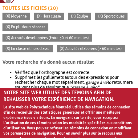
TOUTES LES FICHES (20)
(X) Moyenne
(X) Hors classe
(X) Équipe
(X) Sporadiques
(X) En plusieurs séances
(X) Activités développées (Entre 30 et 60 minutes)
(X) En classe et hors classe
(X) Activités élaborées (> 60 minutes)
Votre recherche n'a donné aucun résultat
Vérifiez que l'orthographe est correcte.
Supprimez les guillemets autour des expressions pour
rechercher chaque mot séparément.
garage à vélo
retournera
souvent plus de résultat que
"garage à vélo"
.
NOTRE SITE WEB UTILISE DES TÉMOINS AFIN DE
Envisagez d'élargir votre recherche avec
OR
.
garage OR vélo
retournera souvent plus de résultat que
garage à vélo
.
REHAUSSER VOTRE EXPÉRIENCE DE NAVIGATION.
Le site web de Polytechnique Montréal utilise des témoins de connexion
afin de recueillir des statistiques générales et offrir une meilleure
expérience à ses visiteurs. En naviguant sur le site, vous acceptez
l’utilisation de ces témoins selon les modalités spécifiées aux conditions
d’utilisation. Vous pouvez refuser les témoins de connexion en modifiant
vos paramètres de navigation. Pour en savoir plus sur le recours aux