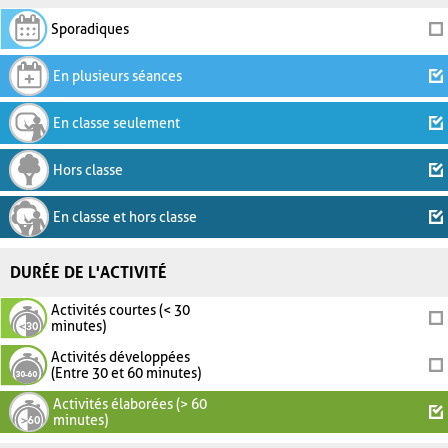
Sporadiques
En plusieurs séances
En classe seulement
Hors classe
En classe et hors classe
DURÉE DE L'ACTIVITÉ
Activités courtes (< 30
minutes)
Activités développées
(Entre 30 et 60 minutes)
Activités élaborées (> 60
minutes)