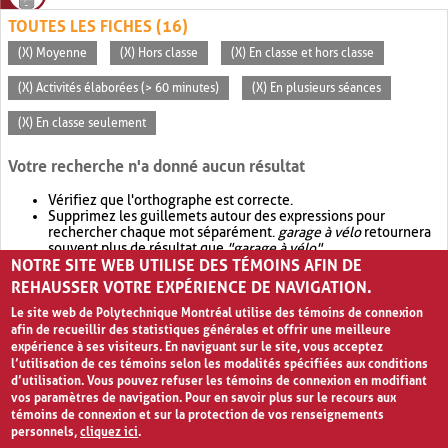
TOUTES LES FICHES (16)
(X) Moyenne
(X) Hors classe
(X) En classe et hors classe
(X) Activités élaborées (> 60 minutes)
(X) En plusieurs séances
(X) En classe seulement
Votre recherche n'a donné aucun résultat
Vérifiez que l'orthographe est correcte.
Supprimez les guillemets autour des expressions pour
rechercher chaque mot séparément.
garage à vélo
retournera
souvent plus de résultat que
"garage à vélo"
.
NOTRE SITE WEB UTILISE DES TÉMOINS AFIN DE
Envisagez d'élargir votre recherche avec
OR
.
garage OR vélo
retournera souvent plus de résultat que
garage à vélo
.
REHAUSSER VOTRE EXPÉRIENCE DE NAVIGATION.
Le site web de Polytechnique Montréal utilise des témoins de connexion
afin de recueillir des statistiques générales et offrir une meilleure
expérience à ses visiteurs. En naviguant sur le site, vous acceptez
l’utilisation de ces témoins selon les modalités spécifiées aux conditions
d’utilisation. Vous pouvez refuser les témoins de connexion en modifiant
vos paramètres de navigation. Pour en savoir plus sur le recours aux
témoins de connexion et sur la protection de vos renseignements
personnels,
cliquez ici
.
Avis de confidentialité et conditions d’utilisation