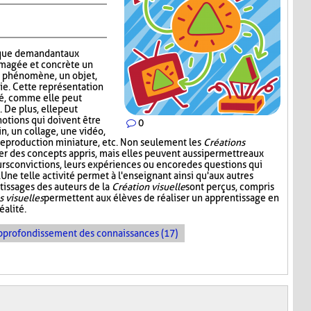
que demandant aux
imagée et concrète un
n phénomène, un objet,
ie. Cette représentation
ité, comme elle peut
 De plus, elle peut
notions qui doivent être
0
in, un collage, une vidéo,
reproduction miniature, etc. Non seulement les
Créations
er des concepts appris, mais elles peuvent aussi permettre aux
urs convictions, leurs expériences ou encore des questions qui
Une telle activité permet à l'enseignant ainsi qu'aux autres
tissages des auteurs de la
Création visuelle
sont perçus, compris
s visuelles
permettent aux élèves de réaliser un apprentissage en
éalité.
pprofondissement des connaissances (17)