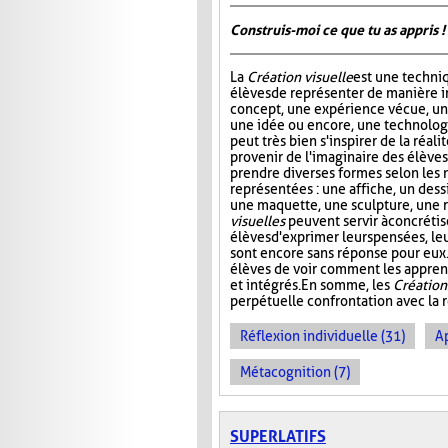
Construis-moi ce que tu as appris !
La
Création visuelle
est une techni
élèves de représenter de manière 
concept, une expérience vécue, u
une idée ou encore, une technolog
peut très bien s'inspirer de la réal
provenir de l'imaginaire des élèves.
prendre diverses formes selon les 
représentées : une affiche, un dess
une maquette, une sculpture, une 
visuelles
peuvent servir à concrétis
élèves d'exprimer leurs pensées, le
sont encore sans réponse pour eux. 
élèves de voir comment les appren
et intégrés. En somme, les
Création
perpétuelle confrontation avec la r
Réflexion individuelle (31)
A
Métacognition (7)
SUPERLATIFS