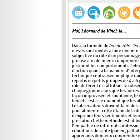
Moi, Léornard de Vinci, je...
Dans la formule du
Jeu de rôle - Te
élèves sont invités à faire une int
subjective du rôle d'un personnage
précise afin de mieux comprendre 
justifient les comportements. L’élè
d’action quant à la manière d’interp
technique centralisée implique que
répartis en petits groupes de 4 à 6
rôle différent est attribué. Un obs
chaque groupe alors que les autres 
façon improvisée et spontanée, le rô
lieu et c'est à ce moment que les 
Les observateurs doivent faire des
pour alimenter cette étape de la d
d'exprimer leurs sentiments et leu
prestation. Cette méthode est util
l’empathie de différents profession
conditions de santé (par ex., patho
apprenants de mieux comprendre et 