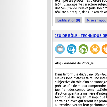
exemple les problèmes d'ordre soc
la
Simulation
par le caractère subjec
une
Simulation
, l'élève joue son p
réaliste alors que, dans un
Jeu de rô
Ludification (9)
Mise en appli
JEU DE RÔLE - TECHNIQUE D
Moi, Léornard de Vinci, je...
Dans la formule du
Jeu de rôle - Te
élèves sont invités à faire une int
subjective du rôle d'un personnage
précise afin de mieux comprendre 
justifient des comportements. L’él
d’action quant à la manière d’interp
technique de l'aquarium implique l'
certains élèves qui seront les prota
autres observeront leur performanc