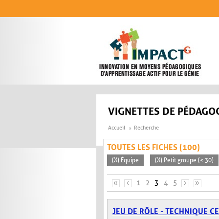
Aller au contenu principal
VIGNETTES DE PÉDAGOG
Accueil
Recherche
TOUTES LES FICHES (100)
(X) Équipe
(X) Petit groupe (< 30)
PAGES
«
‹
1
2
3
4
5
›
»
JEU DE RÔLE - TECHNIQUE C