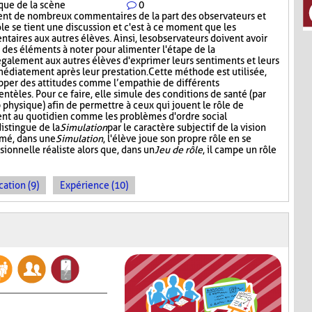
tique de la scène
0
ment de nombreux commentaires de la part des observateurs et
ôle se tient une discussion et c'est à ce moment que les
aires aux autres élèves. Ainsi, les observateurs doivent avoir
t des éléments à noter pour alimenter l'étape de la
également aux autres élèves d'exprimer leurs sentiments et leurs
médiatement après leur prestation. Cette méthode est utilisée,
opper des attitudes comme l’empathie de différents
entèles. Pour ce faire, elle simule des conditions de santé (par
p physique) afin de permettre à ceux qui jouent le rôle de
ent au quotidien comme les problèmes d'ordre social
distingue de la
Simulation
par le caractère subjectif de la vision
umé, dans une
Simulation
, l'élève joue son propre rôle en se
sionnelle réaliste alors que, dans un
Jeu de rôle
, il campe un rôle
cation (9)
Expérience (10)