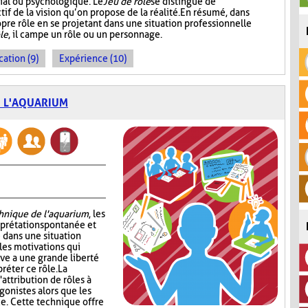
ial ou psychologique. Le
Jeu de rôle
se distingue de
tif de la vision qu’on propose de la réalité. En résumé, dans
ropre rôle en se projetant dans une situation professionnelle
le
, il campe un rôle ou un personnage.
cation (9)
Expérience (10)
E L'AQUARIUM
chnique de l'aquarium
, les
erprétation spontanée et
 dans une situation
les motivations qui
ève a une grande liberté
réter ce rôle. La
attribution de rôles à
gonistes alors que les
e. Cette technique offre