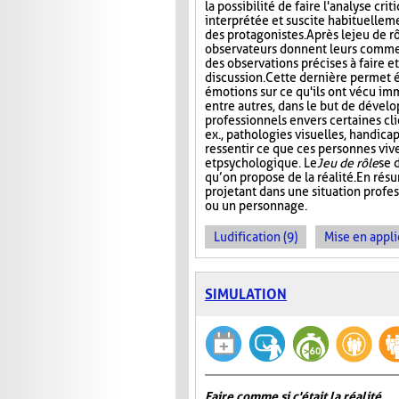
la possibilité de faire l'analyse cri
interprétée et suscite habituelle
des protagonistes. Après le jeu de r
observateurs donnent leurs comment
des observations précises à faire e
discussion. Cette dernière permet 
émotions sur ce qu'ils ont vécu im
entre autres, dans le but de dével
professionnels envers certaines cli
ex., pathologies visuelles, handica
ressentir ce que ces personnes viv
et psychologique. Le
Jeu de rôle
se 
qu’on propose de la réalité. En rés
projetant dans une situation profes
ou un personnage.
Ludification (9)
Mise en appli
SIMULATION
Faire comme si c'était la réalité