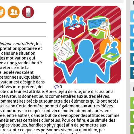
chnique centralisée
, les
erprétation spontanée et
 dans une situation
les motivations qui
ve a une grande liberté
réter ce rôle. La
 les élèves soient
 personnes auxquels un
ervateur est désigné dans
élèves interprètent, de
0
le qui leur est attribué. Après le jeu de rôle, une discussion a
observateurs donnent leurs commentaires aux autres élèves.
 commentaires précis et soumettre des éléments qu'ils ont notés
iscussion. Cette dernière permet également aux autres élèves
rs émotions sur ce qu'ils ont vécu immédiatement après leur
isée, entre autres, dans le but de développer des attitudes comme
nels envers certaines clientèles. Pour ce faire, elle simule des
logies visuelles, handicap physique) afin de permettre aux
ressentir ce que ces personnes vivent au quotidien, par