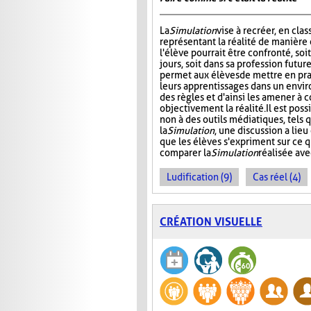
La
Simulation
vise à recréer, en clas
représentant la réalité de manière 
l'élève pourrait être confronté, soit
jours, soit dans sa profession futur
permet aux élèves de mettre en pra
leurs apprentissages dans un envi
des règles et d'ainsi les amener à
objectivement la réalité. Il est poss
non à des outils médiatiques, tels 
la
Simulation
, une discussion a lie
que les élèves s'expriment sur ce 
comparer la
Simulation
réalisée ave
Ludification (9)
Cas réel (4)
CRÉATION VISUELLE