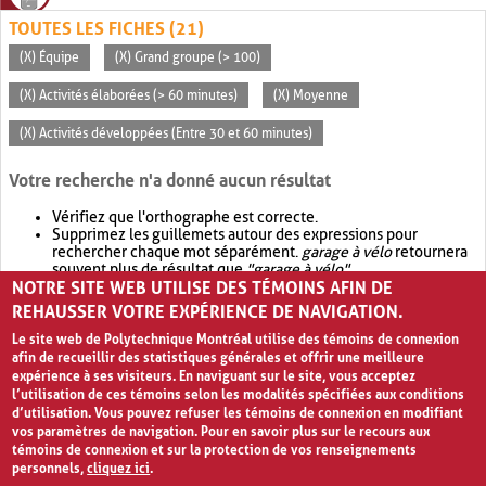
TOUTES LES FICHES (21)
(X) Équipe
(X) Grand groupe (> 100)
(X) Activités élaborées (> 60 minutes)
(X) Moyenne
(X) Activités développées (Entre 30 et 60 minutes)
Votre recherche n'a donné aucun résultat
Vérifiez que l'orthographe est correcte.
Supprimez les guillemets autour des expressions pour
rechercher chaque mot séparément.
garage à vélo
retournera
souvent plus de résultat que
"garage à vélo"
.
NOTRE SITE WEB UTILISE DES TÉMOINS AFIN DE
Envisagez d'élargir votre recherche avec
OR
.
garage OR vélo
retournera souvent plus de résultat que
garage à vélo
.
REHAUSSER VOTRE EXPÉRIENCE DE NAVIGATION.
Le site web de Polytechnique Montréal utilise des témoins de connexion
afin de recueillir des statistiques générales et offrir une meilleure
expérience à ses visiteurs. En naviguant sur le site, vous acceptez
l’utilisation de ces témoins selon les modalités spécifiées aux conditions
d’utilisation. Vous pouvez refuser les témoins de connexion en modifiant
vos paramètres de navigation. Pour en savoir plus sur le recours aux
témoins de connexion et sur la protection de vos renseignements
personnels,
cliquez ici
.
Avis de confidentialité et conditions d’utilisation