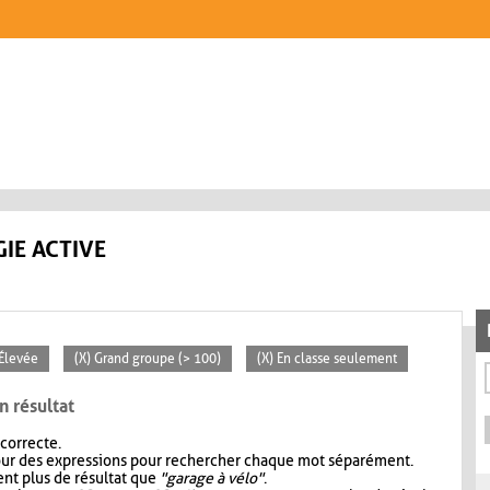
IE ACTIVE
 Élevée
(X) Grand groupe (> 100)
(X) En classe seulement
n résultat
 correcte.
our des expressions pour rechercher chaque mot séparément.
nt plus de résultat que
"garage à vélo"
.