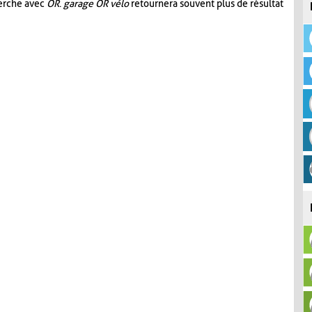
herche avec
OR
.
garage OR vélo
retournera souvent plus de résultat