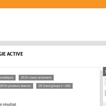
IE ACTIVE
poradiques
(X) En classe seulement
(X) En plusieurs séances
(X) Grand groupe (> 100)
n résultat