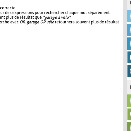
 correcte.
our des expressions pour rechercher chaque mot séparément.
nt plus de résultat que
"garage à vélo"
.
herche avec
OR
.
garage OR vélo
retournera souvent plus de résultat