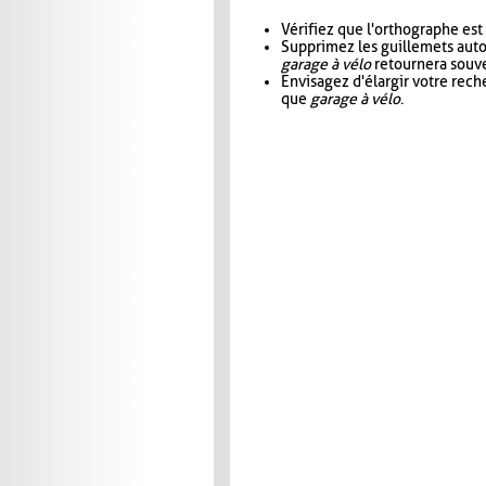
Vérifiez que l'orthographe est
Supprimez les guillemets aut
garage à vélo
retournera souve
Envisagez d'élargir votre rec
que
garage à vélo
.