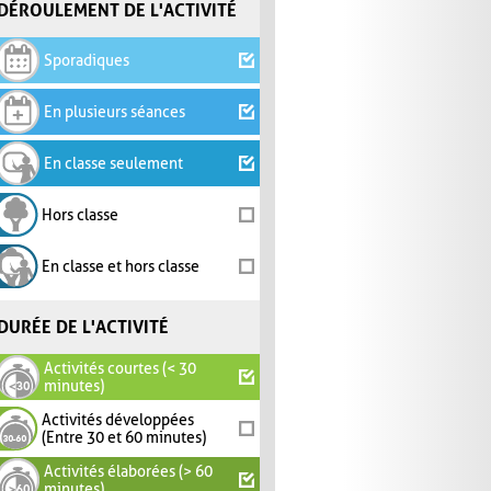
DÉROULEMENT DE L'ACTIVITÉ
Sporadiques
En plusieurs séances
En classe seulement
Hors classe
En classe et hors classe
DURÉE DE L'ACTIVITÉ
Activités courtes (< 30
minutes)
Activités développées
(Entre 30 et 60 minutes)
Activités élaborées (> 60
minutes)