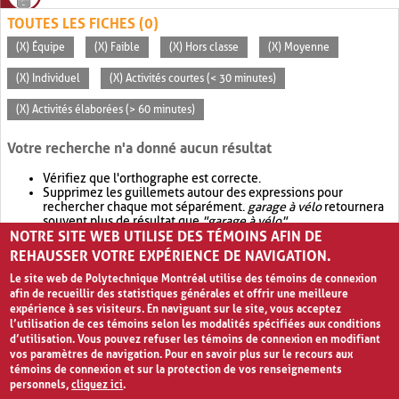
TOUTES LES FICHES (0)
(X) Équipe
(X) Faible
(X) Hors classe
(X) Moyenne
(X) Individuel
(X) Activités courtes (< 30 minutes)
(X) Activités élaborées (> 60 minutes)
Votre recherche n'a donné aucun résultat
Vérifiez que l'orthographe est correcte.
Supprimez les guillemets autour des expressions pour
rechercher chaque mot séparément.
garage à vélo
retournera
souvent plus de résultat que
"garage à vélo"
.
NOTRE SITE WEB UTILISE DES TÉMOINS AFIN DE
Envisagez d'élargir votre recherche avec
OR
.
garage OR vélo
retournera souvent plus de résultat que
garage à vélo
.
REHAUSSER VOTRE EXPÉRIENCE DE NAVIGATION.
Le site web de Polytechnique Montréal utilise des témoins de connexion
afin de recueillir des statistiques générales et offrir une meilleure
expérience à ses visiteurs. En naviguant sur le site, vous acceptez
l’utilisation de ces témoins selon les modalités spécifiées aux conditions
d’utilisation. Vous pouvez refuser les témoins de connexion en modifiant
vos paramètres de navigation. Pour en savoir plus sur le recours aux
témoins de connexion et sur la protection de vos renseignements
personnels,
cliquez ici
.
Avis de confidentialité et conditions d’utilisation