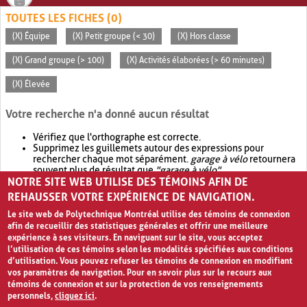
TOUTES LES FICHES (0)
(X) Équipe
(X) Petit groupe (< 30)
(X) Hors classe
(X) Grand groupe (> 100)
(X) Activités élaborées (> 60 minutes)
(X) Élevée
Votre recherche n'a donné aucun résultat
Vérifiez que l'orthographe est correcte.
Supprimez les guillemets autour des expressions pour
rechercher chaque mot séparément.
garage à vélo
retournera
souvent plus de résultat que
"garage à vélo"
.
NOTRE SITE WEB UTILISE DES TÉMOINS AFIN DE
Envisagez d'élargir votre recherche avec
OR
.
garage OR vélo
retournera souvent plus de résultat que
garage à vélo
.
REHAUSSER VOTRE EXPÉRIENCE DE NAVIGATION.
Le site web de Polytechnique Montréal utilise des témoins de connexion
afin de recueillir des statistiques générales et offrir une meilleure
expérience à ses visiteurs. En naviguant sur le site, vous acceptez
l’utilisation de ces témoins selon les modalités spécifiées aux conditions
d’utilisation. Vous pouvez refuser les témoins de connexion en modifiant
vos paramètres de navigation. Pour en savoir plus sur le recours aux
témoins de connexion et sur la protection de vos renseignements
personnels,
cliquez ici
.
Avis de confidentialité et conditions d’utilisation