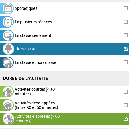
Sporadiques
En plusieurs séances
En classe seulement
Hors classe
En classe et hors classe
DURÉE DE L'ACTIVITÉ
Activités courtes (< 30
minutes)
Activités développées
(Entre 30 et 60 minutes)
Activités élaborées (> 60
minutes)