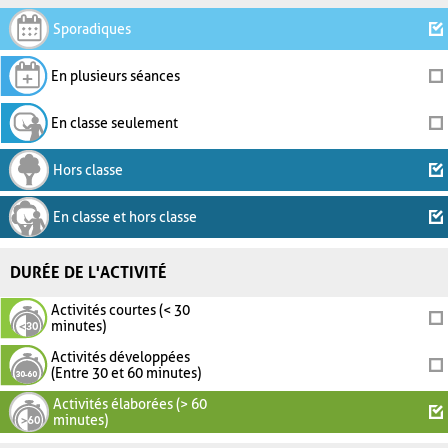
Sporadiques
En plusieurs séances
En classe seulement
Hors classe
En classe et hors classe
DURÉE DE L'ACTIVITÉ
Activités courtes (< 30
minutes)
Activités développées
(Entre 30 et 60 minutes)
Activités élaborées (> 60
minutes)