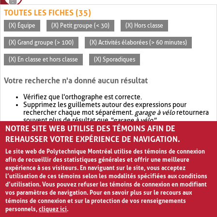
TOUTES LES FICHES (35)
(X) Équipe
(X) Petit groupe (< 30)
(X) Hors classe
(X) Grand groupe (> 100)
(X) Activités élaborées (> 60 minutes)
(X) En classe et hors classe
(X) Sporadiques
Votre recherche n'a donné aucun résultat
Vérifiez que l'orthographe est correcte.
Supprimez les guillemets autour des expressions pour
rechercher chaque mot séparément.
garage à vélo
retournera
souvent plus de résultat que
"garage à vélo"
.
NOTRE SITE WEB UTILISE DES TÉMOINS AFIN DE
Envisagez d'élargir votre recherche avec
OR
.
garage OR vélo
retournera souvent plus de résultat que
garage à vélo
.
REHAUSSER VOTRE EXPÉRIENCE DE NAVIGATION.
Le site web de Polytechnique Montréal utilise des témoins de connexion
afin de recueillir des statistiques générales et offrir une meilleure
expérience à ses visiteurs. En naviguant sur le site, vous acceptez
l’utilisation de ces témoins selon les modalités spécifiées aux conditions
d’utilisation. Vous pouvez refuser les témoins de connexion en modifiant
vos paramètres de navigation. Pour en savoir plus sur le recours aux
témoins de connexion et sur la protection de vos renseignements
personnels,
cliquez ici
.
Avis de confidentialité et conditions d’utilisation