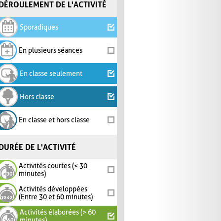
DÉROULEMENT DE L'ACTIVITÉ
Sporadiques
En plusieurs séances
En classe seulement
Hors classe
En classe et hors classe
DURÉE DE L'ACTIVITÉ
Activités courtes (< 30
minutes)
Activités développées
(Entre 30 et 60 minutes)
Activités élaborées (> 60
minutes)