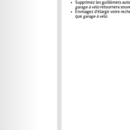
Supprimez les guillemets aut
garage à vélo
retournera souve
Envisagez d'élargir votre rec
que
garage à vélo
.