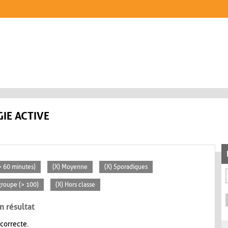
IE ACTIVE
(> 60 minutes)
(X) Moyenne
(X) Sporadiques
groupe (> 100)
(X) Hors classe
n résultat
 correcte.