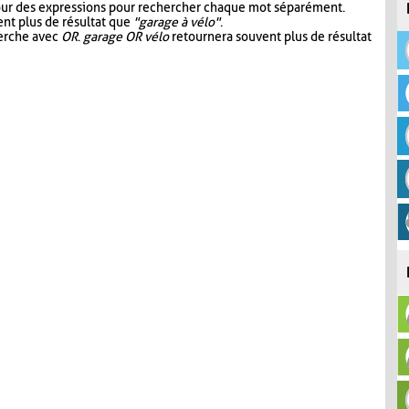
our des expressions pour rechercher chaque mot séparément.
nt plus de résultat que
"garage à vélo"
.
herche avec
OR
.
garage OR vélo
retournera souvent plus de résultat