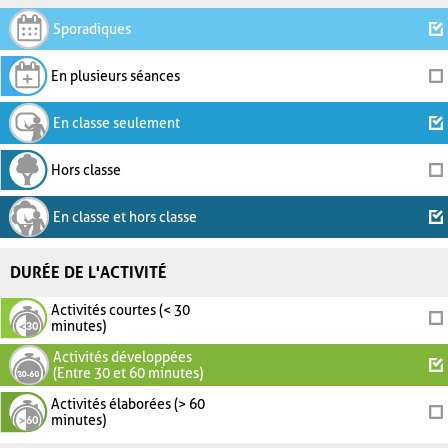
Sporadiques
En plusieurs séances
En classe seulement
Hors classe
En classe et hors classe
DURÉE DE L'ACTIVITÉ
Activités courtes (< 30
minutes)
Activités développées
(Entre 30 et 60 minutes)
Activités élaborées (> 60
minutes)