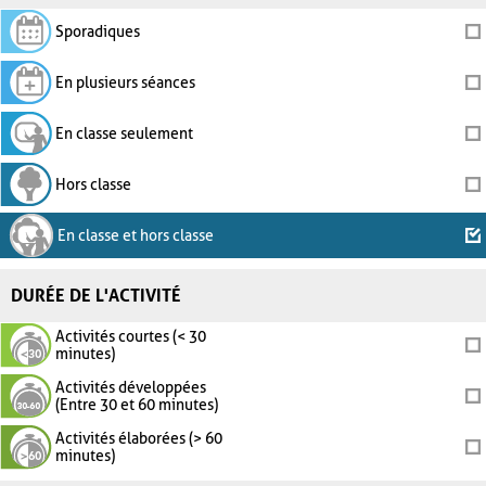
Sporadiques
En plusieurs séances
En classe seulement
Hors classe
En classe et hors classe
DURÉE DE L'ACTIVITÉ
Activités courtes (< 30
minutes)
Activités développées
(Entre 30 et 60 minutes)
Activités élaborées (> 60
minutes)