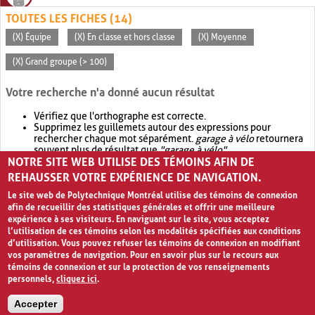
TOUTES LES FICHES (14)
(X) Équipe
(X) En classe et hors classe
(X) Moyenne
(X) Grand groupe (> 100)
Votre recherche n'a donné aucun résultat
Vérifiez que l'orthographe est correcte.
Supprimez les guillemets autour des expressions pour
rechercher chaque mot séparément.
garage à vélo
retournera
souvent plus de résultat que
"garage à vélo"
.
NOTRE SITE WEB UTILISE DES TÉMOINS AFIN DE
Envisagez d'élargir votre recherche avec
OR
.
garage OR vélo
retournera souvent plus de résultat que
garage à vélo
.
REHAUSSER VOTRE EXPÉRIENCE DE NAVIGATION.
Le site web de Polytechnique Montréal utilise des témoins de connexion
afin de recueillir des statistiques générales et offrir une meilleure
expérience à ses visiteurs. En naviguant sur le site, vous acceptez
l’utilisation de ces témoins selon les modalités spécifiées aux conditions
d’utilisation. Vous pouvez refuser les témoins de connexion en modifiant
vos paramètres de navigation. Pour en savoir plus sur le recours aux
témoins de connexion et sur la protection de vos renseignements
personnels,
cliquez ici
.
Avis de confidentialité et conditions d’utilisation
Accepter