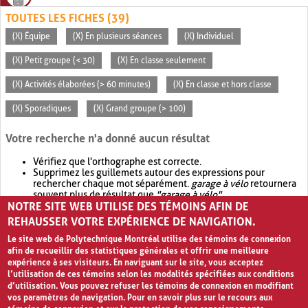
TOUTES LES FICHES (39)
(X) Équipe
(X) En plusieurs séances
(X) Individuel
(X) Petit groupe (< 30)
(X) En classe seulement
(X) Activités élaborées (> 60 minutes)
(X) En classe et hors classe
(X) Sporadiques
(X) Grand groupe (> 100)
Votre recherche n'a donné aucun résultat
Vérifiez que l'orthographe est correcte.
Supprimez les guillemets autour des expressions pour
rechercher chaque mot séparément.
garage à vélo
retournera
souvent plus de résultat que
"garage à vélo"
.
NOTRE SITE WEB UTILISE DES TÉMOINS AFIN DE
Envisagez d'élargir votre recherche avec
OR
.
garage OR vélo
retournera souvent plus de résultat que
garage à vélo
.
REHAUSSER VOTRE EXPÉRIENCE DE NAVIGATION.
Le site web de Polytechnique Montréal utilise des témoins de connexion
afin de recueillir des statistiques générales et offrir une meilleure
expérience à ses visiteurs. En naviguant sur le site, vous acceptez
l’utilisation de ces témoins selon les modalités spécifiées aux conditions
d’utilisation. Vous pouvez refuser les témoins de connexion en modifiant
vos paramètres de navigation. Pour en savoir plus sur le recours aux