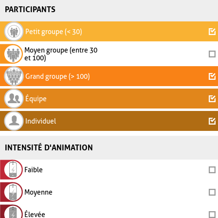
PARTICIPANTS
Petit groupe (< 30)
Moyen groupe (entre 30
et 100)
Grand groupe (> 100)
Équipe
Individuel
INTENSITÉ D'ANIMATION
Faible
Moyenne
Élevée