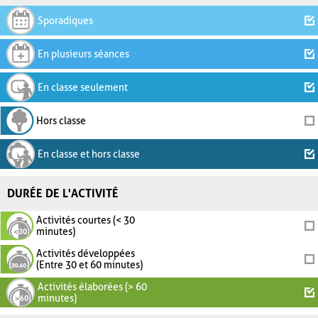
Sporadiques
En plusieurs séances
En classe seulement
Hors classe
En classe et hors classe
DURÉE DE L'ACTIVITÉ
Activités courtes (< 30
minutes)
Activités développées
(Entre 30 et 60 minutes)
Activités élaborées (> 60
minutes)