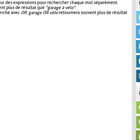
our des expressions pour rechercher chaque mot séparément.
nt plus de résultat que
"garage à vélo"
.
herche avec
OR
.
garage OR vélo
retournera souvent plus de résultat