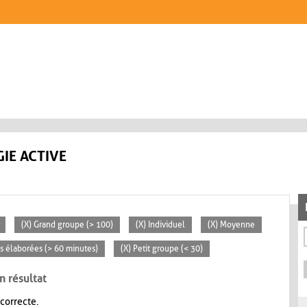
IE ACTIVE
(X) Grand groupe (> 100)
(X) Individuel
(X) Moyenne
tés élaborées (> 60 minutes)
(X) Petit groupe (< 30)
n résultat
 correcte.