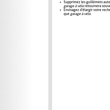
Supprimez les guillemets aut
garage à vélo
retournera souve
Envisagez d'élargir votre rec
que
garage à vélo
.