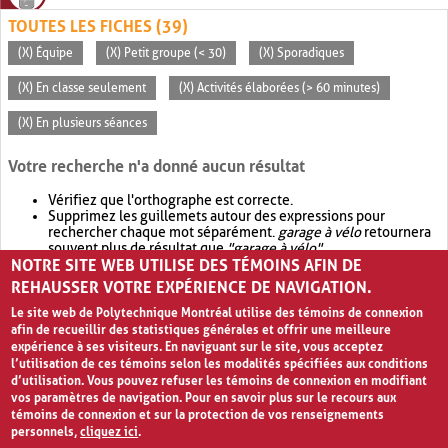
TOUTES LES FICHES (39)
(X) Équipe
(X) Petit groupe (< 30)
(X) Sporadiques
(X) En classe seulement
(X) Activités élaborées (> 60 minutes)
(X) En plusieurs séances
Votre recherche n'a donné aucun résultat
Vérifiez que l'orthographe est correcte.
Supprimez les guillemets autour des expressions pour
rechercher chaque mot séparément.
garage à vélo
retournera
souvent plus de résultat que
"garage à vélo"
.
NOTRE SITE WEB UTILISE DES TÉMOINS AFIN DE
Envisagez d'élargir votre recherche avec
OR
.
garage OR vélo
retournera souvent plus de résultat que
garage à vélo
.
REHAUSSER VOTRE EXPÉRIENCE DE NAVIGATION.
Le site web de Polytechnique Montréal utilise des témoins de connexion
afin de recueillir des statistiques générales et offrir une meilleure
expérience à ses visiteurs. En naviguant sur le site, vous acceptez
l’utilisation de ces témoins selon les modalités spécifiées aux conditions
d’utilisation. Vous pouvez refuser les témoins de connexion en modifiant
vos paramètres de navigation. Pour en savoir plus sur le recours aux
témoins de connexion et sur la protection de vos renseignements
personnels,
cliquez ici
.
Avis de confidentialité et conditions d’utilisation