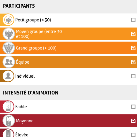
PARTICIPANTS
Petit groupe (< 30)
Moyen groupe (entre 30
et 100)
Grand groupe (> 100)
Équipe
Individuel
INTENSITÉ D'ANIMATION
Faible
Moyenne
Élevée