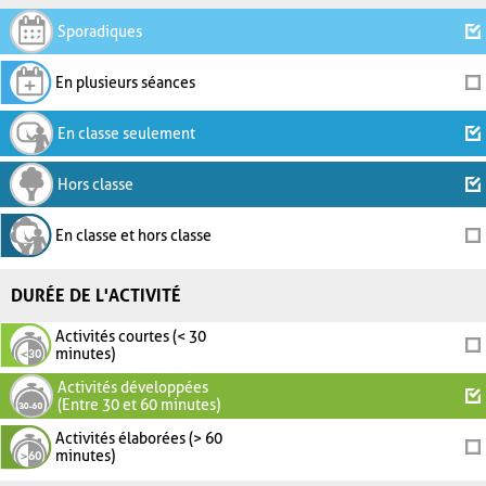
Sporadiques
En plusieurs séances
En classe seulement
Hors classe
En classe et hors classe
DURÉE DE L'ACTIVITÉ
Activités courtes (< 30
minutes)
Activités développées
(Entre 30 et 60 minutes)
Activités élaborées (> 60
minutes)