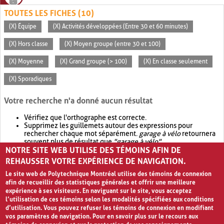
TOUTES LES FICHES (10)
(X) Équipe
(X) Activités développées (Entre 30 et 60 minutes)
(X) Hors classe
(X) Moyen groupe (entre 30 et 100)
(X) Moyenne
(X) Grand groupe (> 100)
(X) En classe seulement
(X) Sporadiques
Votre recherche n'a donné aucun résultat
Vérifiez que l'orthographe est correcte.
Supprimez les guillemets autour des expressions pour
rechercher chaque mot séparément.
garage à vélo
retournera
souvent plus de résultat que
"garage à vélo"
.
NOTRE SITE WEB UTILISE DES TÉMOINS AFIN DE
Envisagez d'élargir votre recherche avec
OR
.
garage OR vélo
retournera souvent plus de résultat que
garage à vélo
.
REHAUSSER VOTRE EXPÉRIENCE DE NAVIGATION.
Le site web de Polytechnique Montréal utilise des témoins de connexion
afin de recueillir des statistiques générales et offrir une meilleure
expérience à ses visiteurs. En naviguant sur le site, vous acceptez
l’utilisation de ces témoins selon les modalités spécifiées aux conditions
d’utilisation. Vous pouvez refuser les témoins de connexion en modifiant
vos paramètres de navigation. Pour en savoir plus sur le recours aux