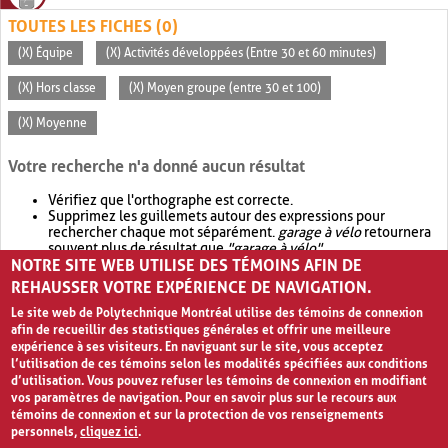
TOUTES LES FICHES (0)
(X) Équipe
(X) Activités développées (Entre 30 et 60 minutes)
(X) Hors classe
(X) Moyen groupe (entre 30 et 100)
(X) Moyenne
Votre recherche n'a donné aucun résultat
Vérifiez que l'orthographe est correcte.
Supprimez les guillemets autour des expressions pour
rechercher chaque mot séparément.
garage à vélo
retournera
souvent plus de résultat que
"garage à vélo"
.
NOTRE SITE WEB UTILISE DES TÉMOINS AFIN DE
Envisagez d'élargir votre recherche avec
OR
.
garage OR vélo
retournera souvent plus de résultat que
garage à vélo
.
REHAUSSER VOTRE EXPÉRIENCE DE NAVIGATION.
Le site web de Polytechnique Montréal utilise des témoins de connexion
afin de recueillir des statistiques générales et offrir une meilleure
expérience à ses visiteurs. En naviguant sur le site, vous acceptez
l’utilisation de ces témoins selon les modalités spécifiées aux conditions
d’utilisation. Vous pouvez refuser les témoins de connexion en modifiant
vos paramètres de navigation. Pour en savoir plus sur le recours aux
témoins de connexion et sur la protection de vos renseignements
personnels,
cliquez ici
.
Avis de confidentialité et conditions d’utilisation