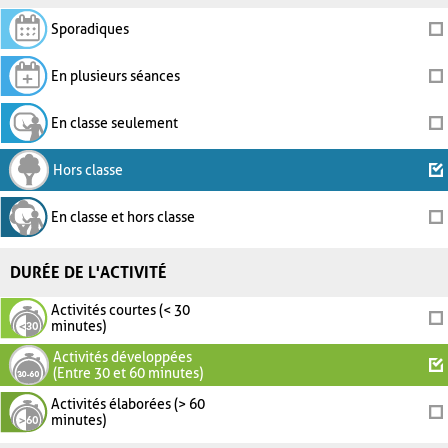
Sporadiques
En plusieurs séances
En classe seulement
Hors classe
En classe et hors classe
DURÉE DE L'ACTIVITÉ
Activités courtes (< 30
minutes)
Activités développées
(Entre 30 et 60 minutes)
Activités élaborées (> 60
minutes)