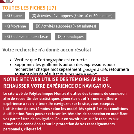
TOUTES LES FICHES (17)
(X) Équipe
(X) Activités développées (Entre 30 et 60 minutes)
(X) Moyenne
(X) Activités élaborées (> 60 minutes)
(X) En classe et hors classe
(X) Sporadiques
Votre recherche n'a donné aucun résultat
Vérifiez que l'orthographe est correcte.
Supprimez les guillemets autour des expressions pour
rechercher chaque mot séparément.
garage à vélo
retournera
souvent plus de résultat que
"garage à vélo"
.
NOTRE SITE WEB UTILISE DES TÉMOINS AFIN DE
Envisagez d'élargir votre recherche avec
OR
.
garage OR vélo
retournera souvent plus de résultat que
garage à vélo
.
REHAUSSER VOTRE EXPÉRIENCE DE NAVIGATION.
Le site web de Polytechnique Montréal utilise des témoins de connexion
afin de recueillir des statistiques générales et offrir une meilleure
expérience à ses visiteurs. En naviguant sur le site, vous acceptez
l’utilisation de ces témoins selon les modalités spécifiées aux conditions
d’utilisation. Vous pouvez refuser les témoins de connexion en modifiant
vos paramètres de navigation. Pour en savoir plus sur le recours aux
témoins de connexion et sur la protection de vos renseignements
personnels,
cliquez ici
.
Avis de confidentialité et conditions d’utilisation