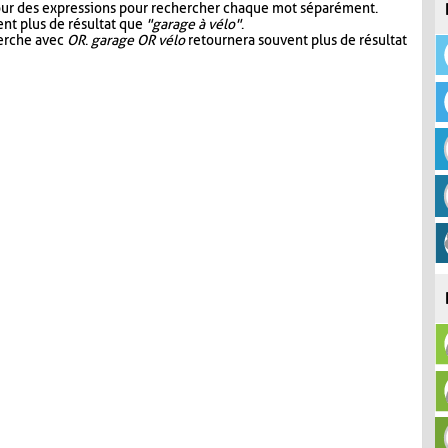
our des expressions pour rechercher chaque mot séparément.
nt plus de résultat que
"garage à vélo"
.
herche avec
OR
.
garage OR vélo
retournera souvent plus de résultat