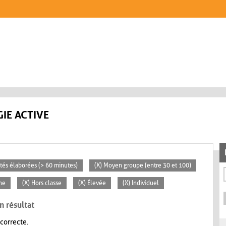
IE ACTIVE
vités élaborées (> 60 minutes)
(X) Moyen groupe (entre 30 et 100)
ne
(X) Hors classe
(X) Élevée
(X) Individuel
n résultat
 correcte.