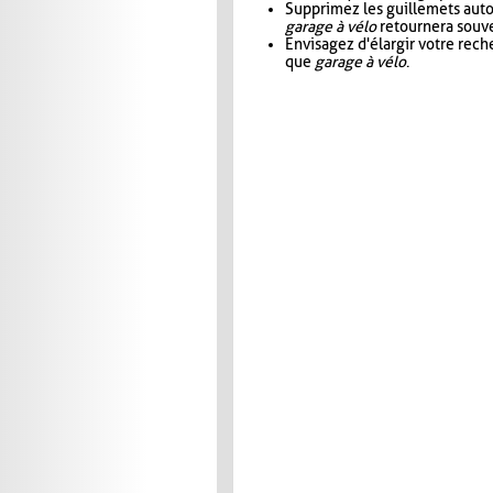
Supprimez les guillemets aut
garage à vélo
retournera souve
Envisagez d'élargir votre rec
que
garage à vélo
.