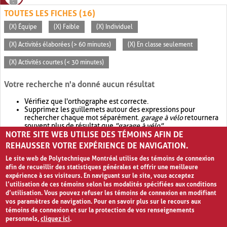
TOUTES LES FICHES (16)
(X) Équipe
(X) Faible
(X) Individuel
(X) Activités élaborées (> 60 minutes)
(X) En classe seulement
(X) Activités courtes (< 30 minutes)
Votre recherche n'a donné aucun résultat
Vérifiez que l'orthographe est correcte.
Supprimez les guillemets autour des expressions pour
rechercher chaque mot séparément.
garage à vélo
retournera
souvent plus de résultat que
"garage à vélo"
.
NOTRE SITE WEB UTILISE DES TÉMOINS AFIN DE
Envisagez d'élargir votre recherche avec
OR
.
garage OR vélo
retournera souvent plus de résultat que
garage à vélo
.
REHAUSSER VOTRE EXPÉRIENCE DE NAVIGATION.
Le site web de Polytechnique Montréal utilise des témoins de connexion
afin de recueillir des statistiques générales et offrir une meilleure
expérience à ses visiteurs. En naviguant sur le site, vous acceptez
l’utilisation de ces témoins selon les modalités spécifiées aux conditions
d’utilisation. Vous pouvez refuser les témoins de connexion en modifiant
vos paramètres de navigation. Pour en savoir plus sur le recours aux
témoins de connexion et sur la protection de vos renseignements
personnels,
cliquez ici
.
Avis de confidentialité et conditions d’utilisation