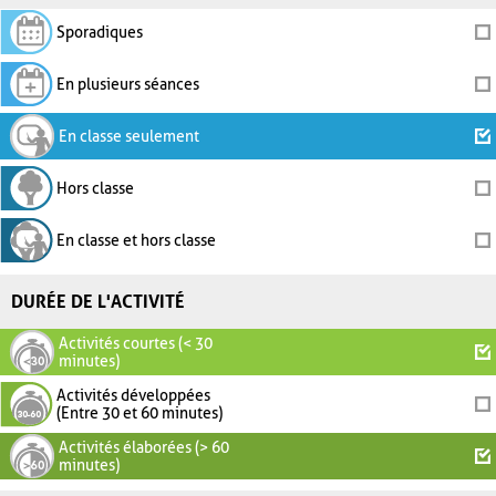
Sporadiques
En plusieurs séances
En classe seulement
Hors classe
En classe et hors classe
DURÉE DE L'ACTIVITÉ
Activités courtes (< 30
minutes)
Activités développées
(Entre 30 et 60 minutes)
Activités élaborées (> 60
minutes)