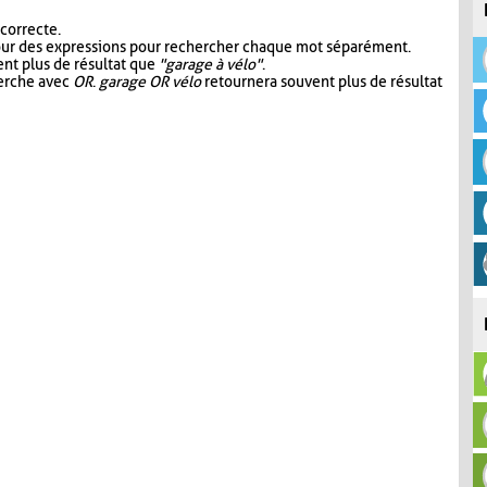
 correcte.
our des expressions pour rechercher chaque mot séparément.
nt plus de résultat que
"garage à vélo"
.
herche avec
OR
.
garage OR vélo
retournera souvent plus de résultat