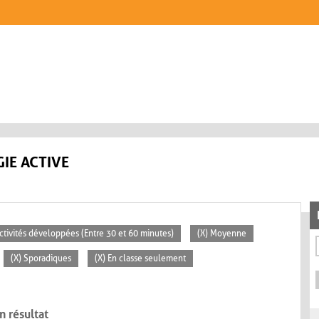
IE ACTIVE
Activités développées (Entre 30 et 60 minutes)
(X) Moyenne
(X) Sporadiques
(X) En classe seulement
n résultat