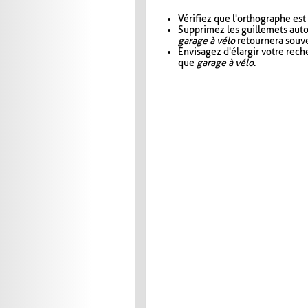
Vérifiez que l'orthographe est
Supprimez les guillemets aut
garage à vélo
retournera souve
Envisagez d'élargir votre rec
que
garage à vélo
.