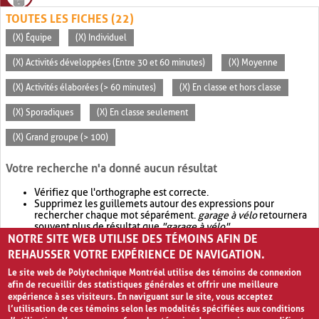
TOUTES LES FICHES (22)
(X) Équipe
(X) Individuel
(X) Activités développées (Entre 30 et 60 minutes)
(X) Moyenne
(X) Activités élaborées (> 60 minutes)
(X) En classe et hors classe
(X) Sporadiques
(X) En classe seulement
(X) Grand groupe (> 100)
Votre recherche n'a donné aucun résultat
Vérifiez que l'orthographe est correcte.
Supprimez les guillemets autour des expressions pour
rechercher chaque mot séparément.
garage à vélo
retournera
souvent plus de résultat que
"garage à vélo"
.
NOTRE SITE WEB UTILISE DES TÉMOINS AFIN DE
Envisagez d'élargir votre recherche avec
OR
.
garage OR vélo
retournera souvent plus de résultat que
garage à vélo
.
REHAUSSER VOTRE EXPÉRIENCE DE NAVIGATION.
Le site web de Polytechnique Montréal utilise des témoins de connexion
afin de recueillir des statistiques générales et offrir une meilleure
expérience à ses visiteurs. En naviguant sur le site, vous acceptez
l’utilisation de ces témoins selon les modalités spécifiées aux conditions