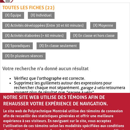
TOUTES LES FICHES (22)
(X) Équipe
(X) Individuel
(X) Activités développées (Entre 30 et 60 minutes)
(X) Moyenne
(X) Activités élaborées (> 60 minutes)
(X) En classe et hors classe
(X) Sporadiques
(X) En classe seulement
(X) En plusieurs séances
Votre recherche n'a donné aucun résultat
Vérifiez que l'orthographe est correcte.
Supprimez les guillemets autour des expressions pour
rechercher chaque mot séparément.
garage à vélo
retournera
souvent plus de résultat que
"garage à vélo"
.
NOTRE SITE WEB UTILISE DES TÉMOINS AFIN DE
Envisagez d'élargir votre recherche avec
OR
.
garage OR vélo
retournera souvent plus de résultat que
garage à vélo
.
REHAUSSER VOTRE EXPÉRIENCE DE NAVIGATION.
Le site web de Polytechnique Montréal utilise des témoins de connexion
afin de recueillir des statistiques générales et offrir une meilleure
expérience à ses visiteurs. En naviguant sur le site, vous acceptez
l’utilisation de ces témoins selon les modalités spécifiées aux conditions