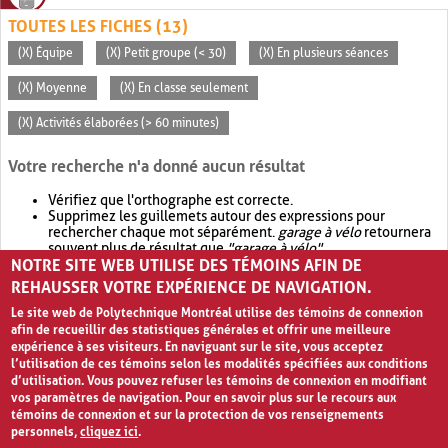
TOUTES LES FICHES (13)
(X) Équipe
(X) Petit groupe (< 30)
(X) En plusieurs séances
(X) Moyenne
(X) En classe seulement
(X) Activités élaborées (> 60 minutes)
Votre recherche n'a donné aucun résultat
Vérifiez que l'orthographe est correcte.
Supprimez les guillemets autour des expressions pour
rechercher chaque mot séparément.
garage à vélo
retournera
souvent plus de résultat que
"garage à vélo"
.
NOTRE SITE WEB UTILISE DES TÉMOINS AFIN DE
Envisagez d'élargir votre recherche avec
OR
.
garage OR vélo
retournera souvent plus de résultat que
garage à vélo
.
REHAUSSER VOTRE EXPÉRIENCE DE NAVIGATION.
Le site web de Polytechnique Montréal utilise des témoins de connexion
afin de recueillir des statistiques générales et offrir une meilleure
expérience à ses visiteurs. En naviguant sur le site, vous acceptez
l’utilisation de ces témoins selon les modalités spécifiées aux conditions
d’utilisation. Vous pouvez refuser les témoins de connexion en modifiant
vos paramètres de navigation. Pour en savoir plus sur le recours aux
témoins de connexion et sur la protection de vos renseignements
personnels,
cliquez ici
.
Avis de confidentialité et conditions d’utilisation