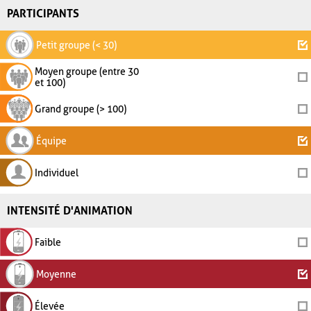
PARTICIPANTS
Petit groupe (< 30)
Moyen groupe (entre 30
et 100)
Grand groupe (> 100)
Équipe
Individuel
INTENSITÉ D'ANIMATION
Faible
Moyenne
Élevée