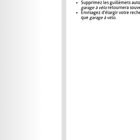
Supprimez les guillemets aut
garage à vélo
retournera souve
Envisagez d'élargir votre rec
que
garage à vélo
.