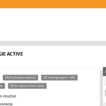
IE ACTIVE
(X) En plusieurs séances
(X) Grand groupe (> 100)
nt
(X) En classe et hors classe
n résultat
 correcte.